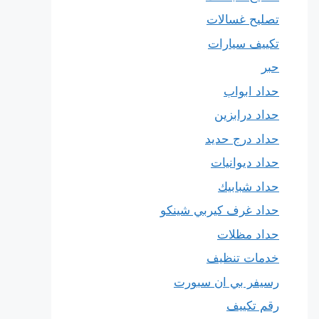
تصليح غسالات
تكييف سيارات
حبر
حداد ابواب
حداد درابزين
حداد درج حديد
حداد ديوانيات
حداد شبابيك
حداد غرف كيربي شينكو
حداد مظلات
خدمات تنظيف
رسيفر بي ان سبورت
رقم تكييف