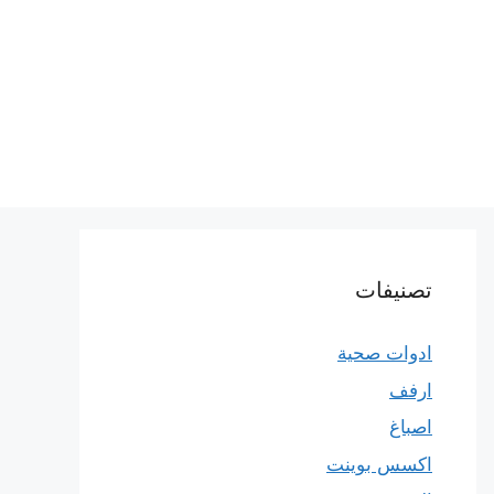
تصنيفات
ادوات صحية
ارفف
اصباغ
اكسس بوينت