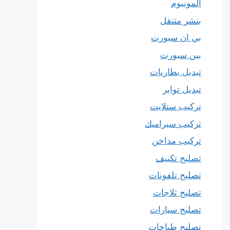
المونيوم
بنشر متنقل
بي ان سبورت
بين سبورت
تبديل بطاريات
تبديل تواير
تركيب ستلايت
تركيب سيراميك
تركيب مداخن
تصليح تكييف
تصليح تلفونات
تصليح ثلاجات
تصليح سيارات
تصليح طباخات