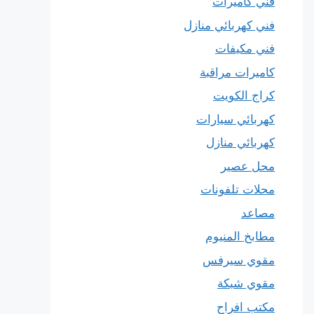
فني كاميرات
فني كهربائي منازل
فني مكيفات
كاميرات مراقبة
كراج الكويت
كهربائي سيارات
كهربائي منازل
محل عصير
محلات تلفونات
مصاعد
مطابخ المنيوم
مقوي سيرفس
مقوي شبكة
مكتب افراح