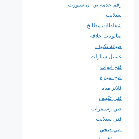
رقم خدمة بي ان سبورت
ستلايت
شفاطات مطابخ
صالونات حلاقة
صيانة تكييف
غسيل سيارات
فتح ابواب
فتح سيارة
فلاتر مياه
فني تكييف
فني رسيفرات
فني ستلايت
فني صحي