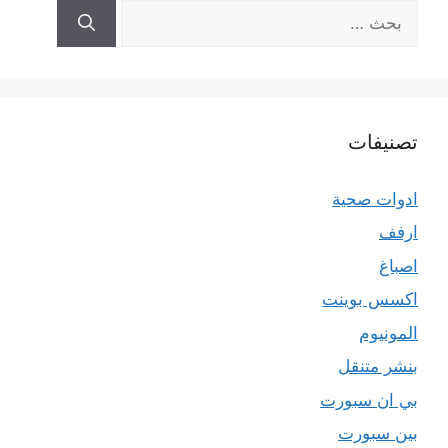
البحث
عن:
تصنيفات
ادوات صحية
ارفف
اصباغ
اكسس بوينت
المونيوم
بنشر متنقل
بي ان سبورت
بين سبورت