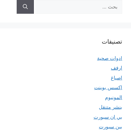
البحث
عن:
تصنيفات
ادوات صحية
ارفف
اصباغ
اكسس بوينت
المونيوم
بنشر متنقل
بي ان سبورت
بين سبورت