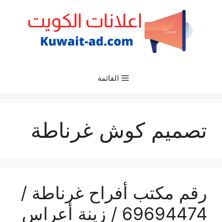
نتقل
لى
لمحتوى
القائمة
تصميم كوش غرناطة
رقم مكتب أفراح غرناطة /
69694474 / زينة أعراس