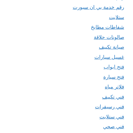
رقم خدمة بي ان سبورت
ستلايت
شفاطات مطابخ
صالونات حلاقة
صيانة تكييف
غسيل سيارات
فتح ابواب
فتح سيارة
فلاتر مياه
فني تكييف
فني رسيفرات
فني ستلايت
فني صحي