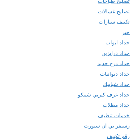
تصليح طباخات
تصليح غسالات
تكييف سيارات
حبر
حداد ابواب
حداد درابزين
حداد درج حديد
حداد ديوانيات
حداد شبابيك
حداد غرف كيربي شينكو
حداد مظلات
خدمات تنظيف
رسيفر بي ان سبورت
رقم تكييف