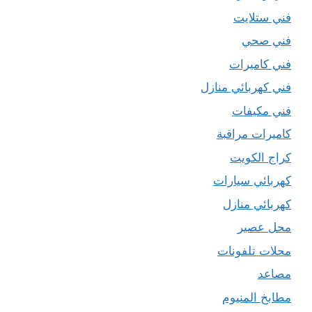
فني ستلايت
فني صحي
فني كاميرات
فني كهربائي منازل
فني مكيفات
كاميرات مراقبة
كراج الكويت
كهربائي سيارات
كهربائي منازل
محل عصير
محلات تلفونات
مصاعد
مطابخ المنيوم