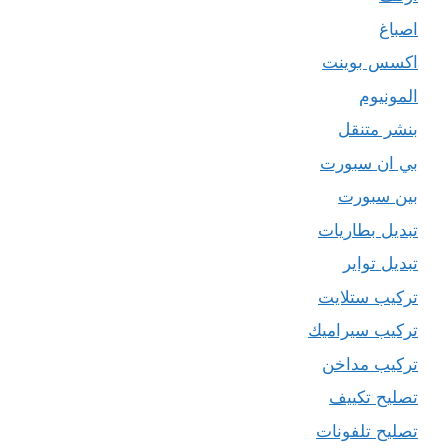
اصباغ
اكسس بوينت
المونيوم
بنشر متنقل
بي ان سبورت
بين سبورت
تبديل بطاريات
تبديل تواير
تركيب ستلايت
تركيب سيراميك
تركيب مداخن
تصليح تكييف
تصليح تلفونات