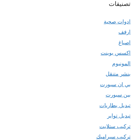
تصنيفات
ادوات صحية
ارفف
اصباغ
اكسس بوينت
المونيوم
بنشر متنقل
بي ان سبورت
بين سبورت
تبديل بطاريات
تبديل تواير
تركيب ستلايت
تركيب سيراميك