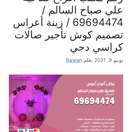
علي صباح السالم /
69694474 / زينة أعراس
تصميم كوش تأجير صالات
كراسي دجي
يونيو 9, 2021
بقلم
Rawan