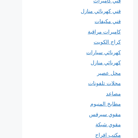
فني كاميرات
فني كهربائي منازل
فني مكيفات
كاميرات مراقبة
كراج الكويت
كهربائي سيارات
كهربائي منازل
محل عصير
محلات تلفونات
مصاعد
مطابخ المنيوم
مقوي سيرفس
مقوي شبكة
مكتب افراح