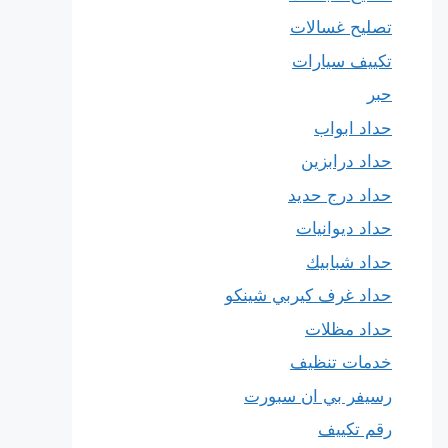
تصليح غسالات
تكييف سيارات
حبر
حداد ابواب
حداد درابزين
حداد درج حديد
حداد ديوانيات
حداد شبابيك
حداد غرف كيربي شينكو
حداد مظلات
خدمات تنظيف
رسيفر بي ان سبورت
رقم تكييف