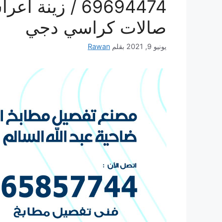
69694474 / زي
صالات كراسي دجي
يونيو 9, 2021
بقلم
Rawan