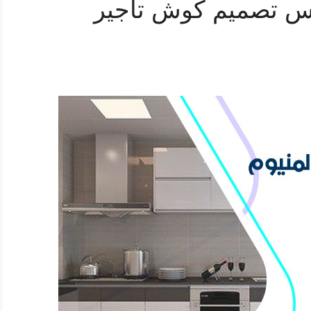
نة أعراس تصميم كوش تأجير