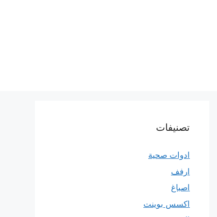
تصنيفات
ادوات صحية
ارفف
اصباغ
اكسس بوينت