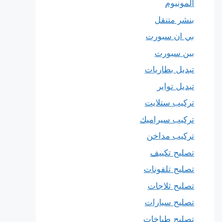
المونيوم
بنشر متنقل
بي ان سبورت
بين سبورت
تبديل بطاريات
تبديل تواير
تركيب ستلايت
تركيب سيراميك
تركيب مداخن
تصليح تكييف
تصليح تلفونات
تصليح ثلاجات
تصليح سيارات
تصليح طباخات