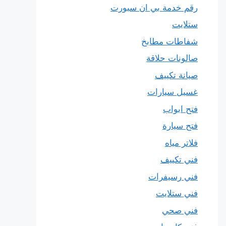
رقم خدمة بي ان سبورت
ستلايت
شفاطات مطابخ
صالونات حلاقة
صيانة تكييف
غسيل سيارات
فتح ابواب
فتح سيارة
فلاتر مياه
فني تكييف
فني رسيفرات
فني ستلايت
فني صحي