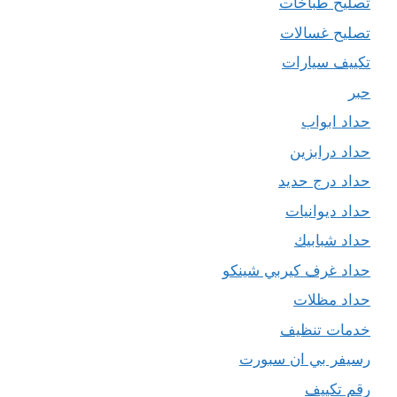
تصليح طباخات
تصليح غسالات
تكييف سيارات
حبر
حداد ابواب
حداد درابزين
حداد درج حديد
حداد ديوانيات
حداد شبابيك
حداد غرف كيربي شينكو
حداد مظلات
خدمات تنظيف
رسيفر بي ان سبورت
رقم تكييف