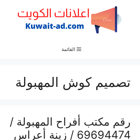
نتقل
لى
لمحتوى
القائمة
تصميم كوش المهبولة
رقم مكتب أفراح المهبولة /
69694474 / زينة أعراس