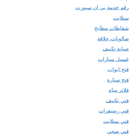
رقم خدمة بي ان سبورت
ستلايت
شفاطات مطابخ
صالونات حلاقة
صيانة تكييف
غسيل سيارات
فتح ابواب
فتح سيارة
فلاتر مياه
فني تكييف
فني رسيفرات
فني ستلايت
فني صحي