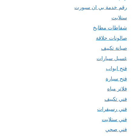
رقم خدمة بي ان سبورت
ستلايت
شفاطات مطابخ
صالونات حلاقة
صيانة تكييف
غسيل سيارات
فتح ابواب
فتح سيارة
فلاتر مياه
فني تكييف
فني رسيفرات
فني ستلايت
فني صحي