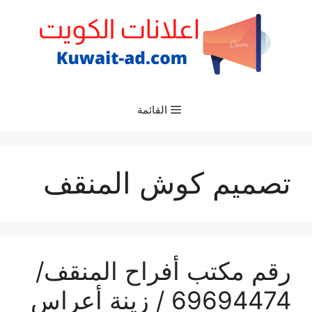
نتقل
لى
لمحتوى
القائمة
تصميم كوش المنقف
رقم مكتب أفراح المنقف/
69694474 / زينة أعراس