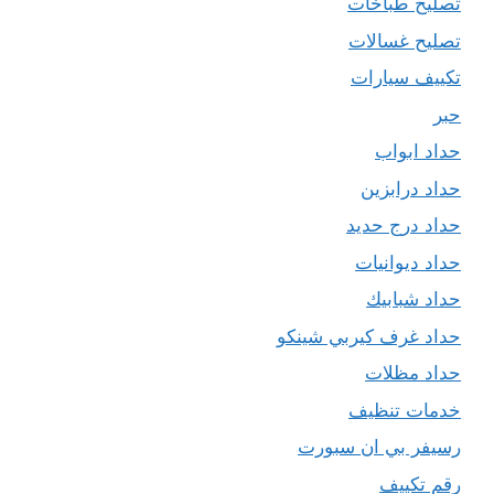
تصليح طباخات
تصليح غسالات
تكييف سيارات
حبر
حداد ابواب
حداد درابزين
حداد درج حديد
حداد ديوانيات
حداد شبابيك
حداد غرف كيربي شينكو
حداد مظلات
خدمات تنظيف
رسيفر بي ان سبورت
رقم تكييف