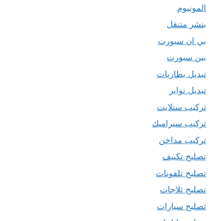
المونيوم
بنشر متنقل
بي ان سبورت
بين سبورت
تبديل بطاريات
تبديل تواير
تركيب ستلايت
تركيب سيراميك
تركيب مداخن
تصليح تكييف
تصليح تلفونات
تصليح ثلاجات
تصليح سيارات