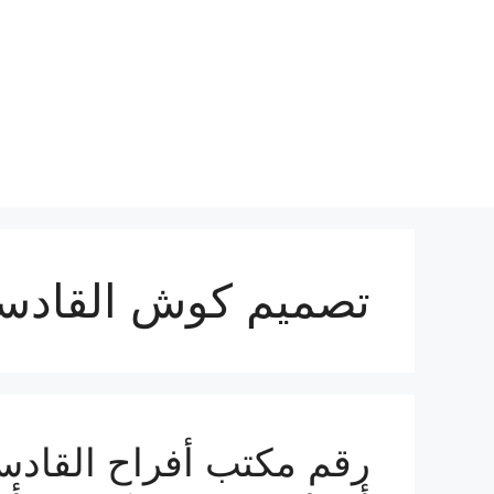
نتقل
لى
لمحتوى
تصميم كوش القادس