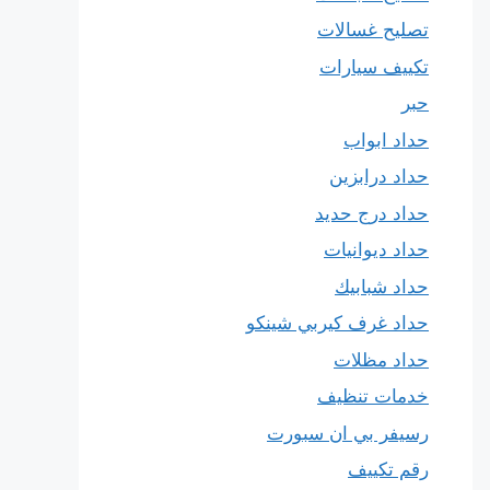
تصليح غسالات
تكييف سيارات
حبر
حداد ابواب
حداد درابزين
حداد درج حديد
حداد ديوانيات
حداد شبابيك
حداد غرف كيربي شينكو
حداد مظلات
خدمات تنظيف
رسيفر بي ان سبورت
رقم تكييف