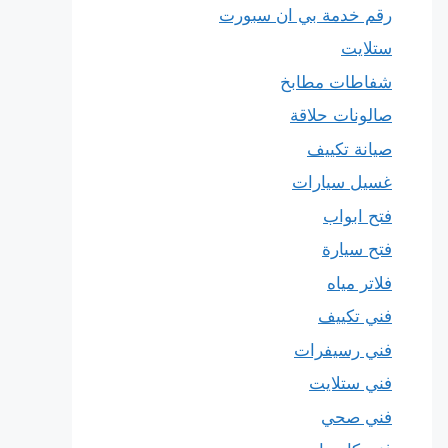
رقم خدمة بي ان سبورت
ستلايت
شفاطات مطابخ
صالونات حلاقة
صيانة تكييف
غسيل سيارات
فتح ابواب
فتح سيارة
فلاتر مياه
فني تكييف
فني رسيفرات
فني ستلايت
فني صحي