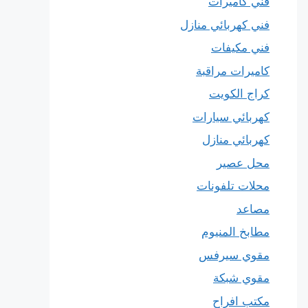
فني كاميرات
فني كهربائي منازل
فني مكيفات
كاميرات مراقبة
كراج الكويت
كهربائي سيارات
كهربائي منازل
محل عصير
محلات تلفونات
مصاعد
مطابخ المنيوم
مقوي سيرفس
مقوي شبكة
مكتب افراح