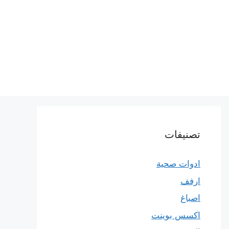
تصنيفات
ادوات صحية
ارفف
اصباغ
اكسس بوينت