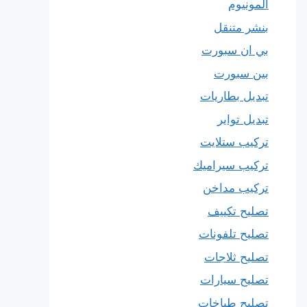
المونيوم
بنشر متنقل
بي ان سبورت
بين سبورت
تبديل بطاريات
تبديل تواير
تركيب ستلايت
تركيب سيراميك
تركيب مداخن
تصليح تكييف
تصليح تلفونات
تصليح ثلاجات
تصليح سيارات
تصليح طباخات