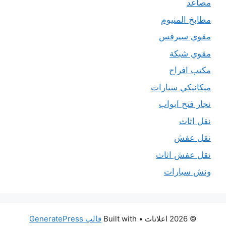
مصاعد
مطابخ المنيوم
مقوي سيرفس
مقوي شبكة
مكتب افراح
ميكانيكي سيارات
نجار فتح ابواب
نقل اثاث
نقل عفش
نقل عفش اثاث
ونش سيارات
© 2026 اعلانات
• Built with
قالب GeneratePress