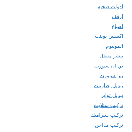
ادوات صحية
ارفف
اصباغ
اكسس بوينت
المونيوم
بنشر متنقل
بي ان سبورت
بين سبورت
تبديل بطاريات
تبديل تواير
تركيب ستلايت
تركيب سيراميك
تركيب مداخن