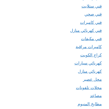
فني ستلايت
فني صحي
فني كاميرات
فني كهربائي منازل
فني مكيفات
كاميرات مراقبة
كراج الكويت
كهربائي سيارات
كهربائي منازل
محل عصير
محلات تلفونات
مصاعد
مطابخ المنيوم