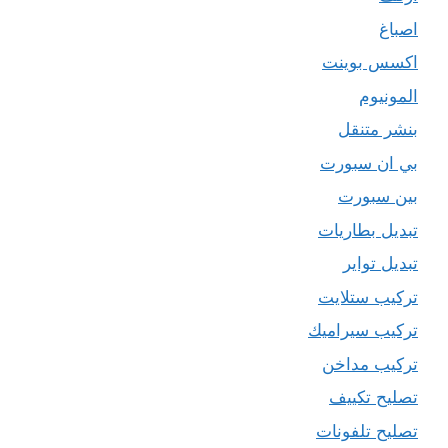
اصباغ
اكسس بوينت
المونيوم
بنشر متنقل
بي ان سبورت
بين سبورت
تبديل بطاريات
تبديل تواير
تركيب ستلايت
تركيب سيراميك
تركيب مداخن
تصليح تكييف
تصليح تلفونات