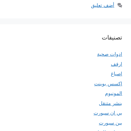
أضف تعليق
تصنيفات
ادوات صحية
ارفف
اصباغ
اكسس بوينت
المونيوم
بنشر متنقل
بي ان سبورت
بين سبورت