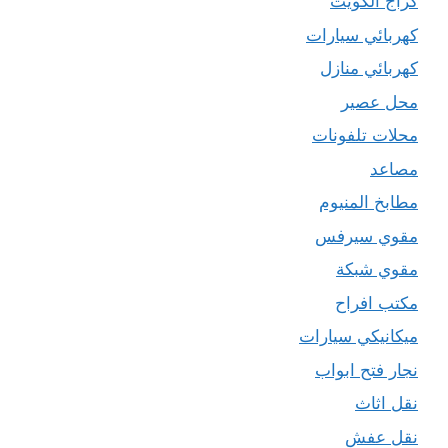
كراج الكويت
كهربائي سيارات
كهربائي منازل
محل عصير
محلات تلفونات
مصاعد
مطابخ المنيوم
مقوي سيرفس
مقوي شبكة
مكتب افراح
ميكانيكي سيارات
نجار فتح ابواب
نقل اثاث
نقل عفش