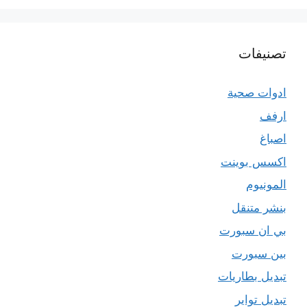
تصنيفات
ادوات صحية
ارفف
اصباغ
اكسس بوينت
المونيوم
بنشر متنقل
بي ان سبورت
بين سبورت
تبديل بطاريات
تبديل تواير