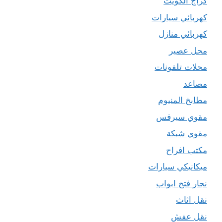
كراج الكويت
كهربائي سيارات
كهربائي منازل
محل عصير
محلات تلفونات
مصاعد
مطابخ المنيوم
مقوي سيرفس
مقوي شبكة
مكتب افراح
ميكانيكي سيارات
نجار فتح ابواب
نقل اثاث
نقل عفش