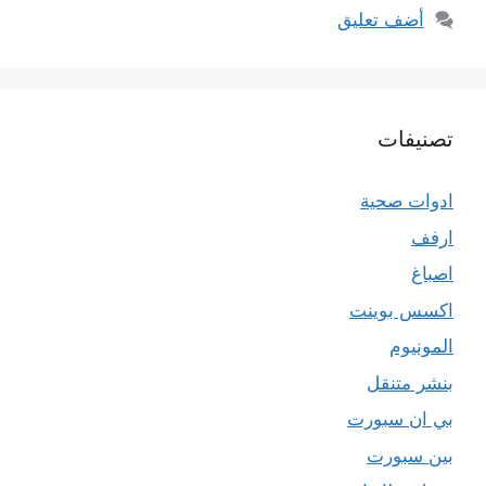
أضف تعليق
تصنيفات
ادوات صحية
ارفف
اصباغ
اكسس بوينت
المونيوم
بنشر متنقل
بي ان سبورت
بين سبورت