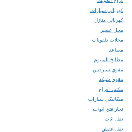
كراج الكويت
كهربائي سيارات
كهربائي منازل
محل عصير
محلات تلفونات
مصاعد
مطابخ المنيوم
مقوي سيرفس
مقوي شبكة
مكتب افراح
ميكانيكي سيارات
نجار فتح ابواب
نقل اثاث
نقل عفش