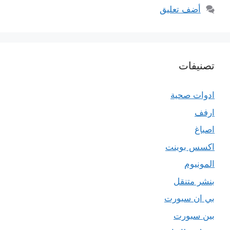
أضف تعليق
تصنيفات
ادوات صحية
ارفف
اصباغ
اكسس بوينت
المونيوم
بنشر متنقل
بي ان سبورت
بين سبورت