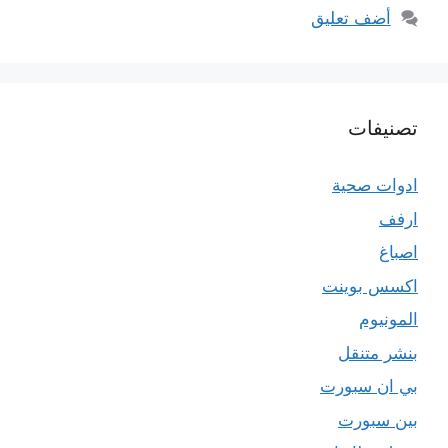
أضف تعليق
تصنيفات
ادوات صحية
ارفف
اصباغ
اكسس بوينت
المونيوم
بنشر متنقل
بي ان سبورت
بين سبورت