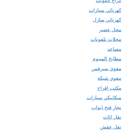
كراج الكويت
كهربائي سيارات
كهربائي منازل
محل عصير
محلات تلفونات
مصاعد
مطابخ المنيوم
مقوي سيرفس
مقوي شبكة
مكتب افراح
ميكانيكي سيارات
نجار فتح ابواب
نقل اثاث
نقل عفش