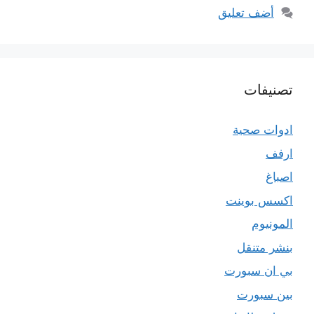
أضف تعليق
تصنيفات
ادوات صحية
ارفف
اصباغ
اكسس بوينت
المونيوم
بنشر متنقل
بي ان سبورت
بين سبورت