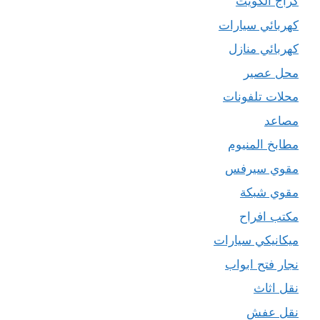
كراج الكويت
كهربائي سيارات
كهربائي منازل
محل عصير
محلات تلفونات
مصاعد
مطابخ المنيوم
مقوي سيرفس
مقوي شبكة
مكتب افراح
ميكانيكي سيارات
نجار فتح ابواب
نقل اثاث
نقل عفش