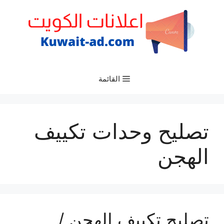
نتقل
لى
لمحتوى
القائمة
تصليح وحدات تكييف
الهجن
تصليح تكييف الهجن /