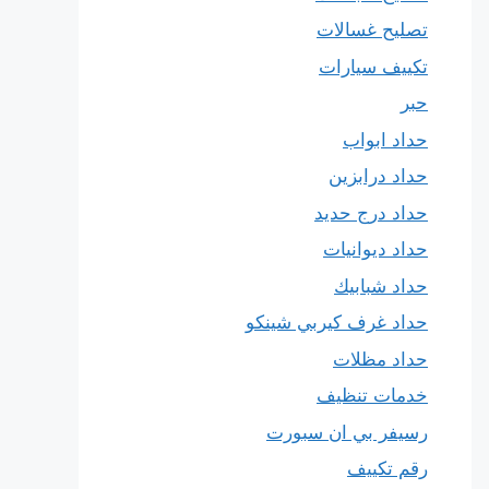
تصليح غسالات
تكييف سيارات
حبر
حداد ابواب
حداد درابزين
حداد درج حديد
حداد ديوانيات
حداد شبابيك
حداد غرف كيربي شينكو
حداد مظلات
خدمات تنظيف
رسيفر بي ان سبورت
رقم تكييف