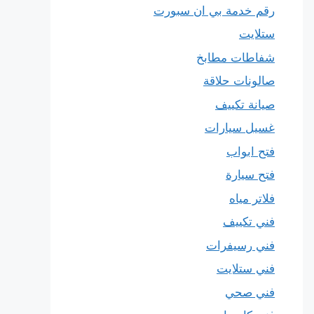
رقم خدمة بي ان سبورت
ستلايت
شفاطات مطابخ
صالونات حلاقة
صيانة تكييف
غسيل سيارات
فتح ابواب
فتح سيارة
فلاتر مياه
فني تكييف
فني رسيفرات
فني ستلايت
فني صحي