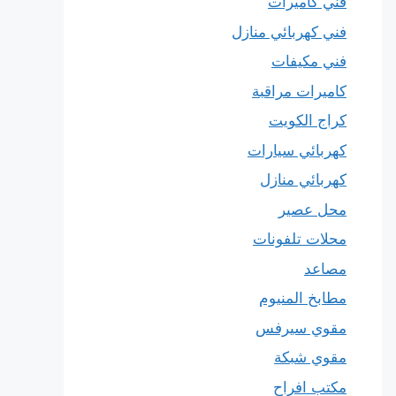
فني كاميرات
فني كهربائي منازل
فني مكيفات
كاميرات مراقبة
كراج الكويت
كهربائي سيارات
كهربائي منازل
محل عصير
محلات تلفونات
مصاعد
مطابخ المنيوم
مقوي سيرفس
مقوي شبكة
مكتب افراح