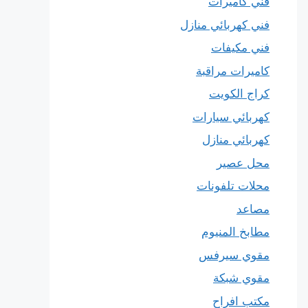
فني كاميرات
فني كهربائي منازل
فني مكيفات
كاميرات مراقبة
كراج الكويت
كهربائي سيارات
كهربائي منازل
محل عصير
محلات تلفونات
مصاعد
مطابخ المنيوم
مقوي سيرفس
مقوي شبكة
مكتب افراح