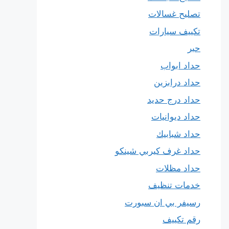
تصليح غسالات
تكييف سيارات
حبر
حداد ابواب
حداد درابزين
حداد درج حديد
حداد ديوانيات
حداد شبابيك
حداد غرف كيربي شينكو
حداد مظلات
خدمات تنظيف
رسيفر بي ان سبورت
رقم تكييف