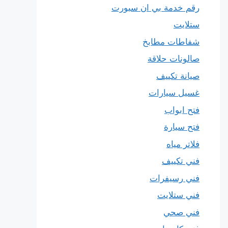
رقم خدمة بي ان سبورت
ستلايت
شفاطات مطابخ
صالونات حلاقة
صيانة تكييف
غسيل سيارات
فتح ابواب
فتح سيارة
فلاتر مياه
فني تكييف
فني رسيفرات
فني ستلايت
فني صحي