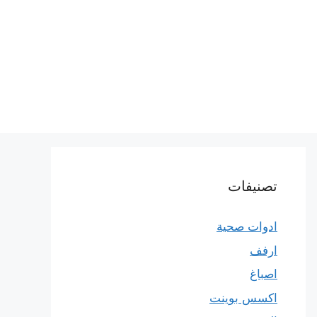
تصنيفات
ادوات صحية
ارفف
اصباغ
اكسس بوينت