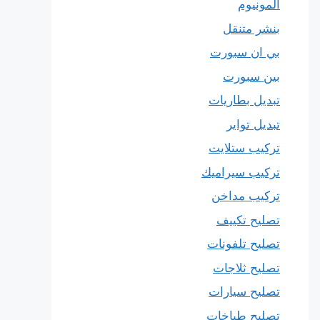
المونيوم
بنشر متنقل
بي ان سبورت
بين سبورت
تبديل بطاريات
تبديل تواير
تركيب ستلايت
تركيب سيراميك
تركيب مداخن
تصليح تكييف
تصليح تلفونات
تصليح ثلاجات
تصليح سيارات
تصليح طباخات