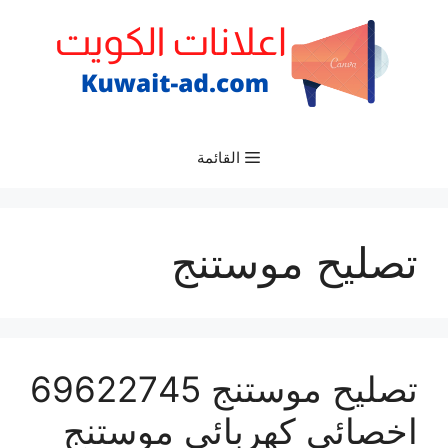
نتقل
لى
لمحتوى
القائمة
تصليح موستنج
تصليح موستنج 69622745
اخصائي كهربائي موستنج