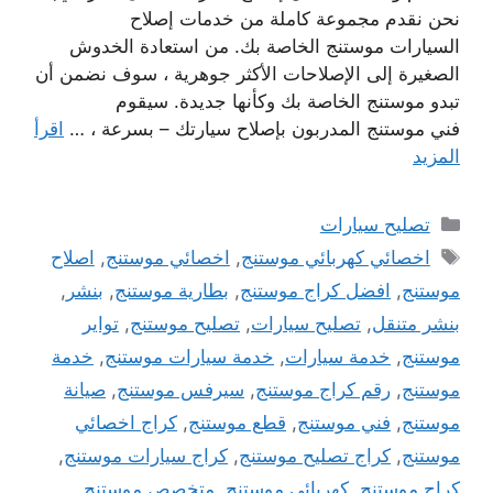
نحن نقدم مجموعة كاملة من خدمات إصلاح
السيارات موستنج الخاصة بك. من استعادة الخدوش
الصغيرة إلى الإصلاحات الأكثر جوهرية ، سوف نضمن أن
تبدو موستنج الخاصة بك وكأنها جديدة. سيقوم
فني موستنج المدربون بإصلاح سيارتك – بسرعة ، …
اقرأ
المزيد
التصنيفات
تصليح سيارات
الوسوم
اخصائي كهربائي موستنج
,
اخصائي موستنج
,
اصلاح
موستنج
,
افضل كراج موستنج
,
بطارية موستنج
,
بنشر
,
بنشر متنقل
,
تصليح سيارات
,
تصليح موستنج
,
تواير
موستنج
,
خدمة سيارات
,
خدمة سيارات موستنج
,
خدمة
موستنج
,
رقم كراج موستنج
,
سيرفس موستنج
,
صيانة
موستنج
,
فني موستنج
,
قطع موستنج
,
كراج اخصائي
موستنج
,
كراج تصليح موستنج
,
كراج سيارات موستنج
,
كراج موستنج
,
كهربائي موستنج
,
متخصص موستنج
,