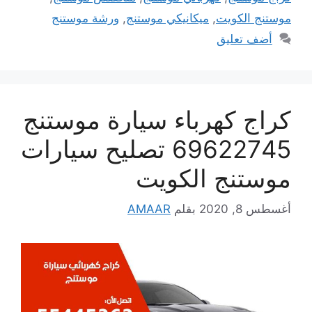
موستنج الكويت
,
ميكانيكي موستنج
,
ورشة موستنج
أضف تعليق
كراج كهرباء سيارة موستنج
69622745 تصليح سيارات
موستنج الكويت
أغسطس 8, 2020
بقلم
AMAAR