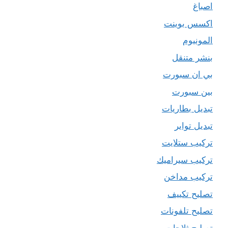
اصباغ
اكسس بوينت
المونيوم
بنشر متنقل
بي ان سبورت
بين سبورت
تبديل بطاريات
تبديل تواير
تركيب ستلايت
تركيب سيراميك
تركيب مداخن
تصليح تكييف
تصليح تلفونات
تصليح ثلاجات