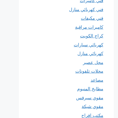
فني كاميرات
فني كهربائي منازل
فني مكيفات
كاميرات مراقبة
كراج الكويت
كهربائي سيارات
كهربائي منازل
محل عصير
محلات تلفونات
مصاعد
مطابخ المنيوم
مقوي سيرفس
مقوي شبكة
مكتب افراح