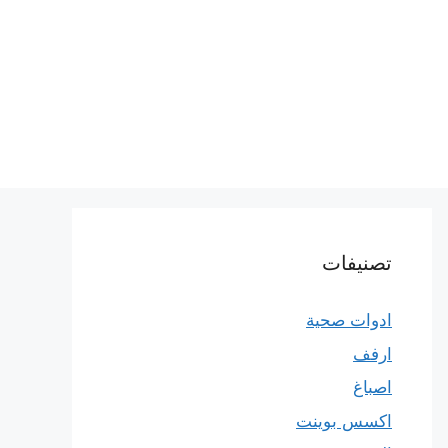
تصنيفات
ادوات صحية
ارفف
اصباغ
اكسس بوينت