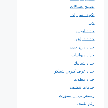
تصليح غسالات
تكييف سيارات
حبر
حداد ابواب
حداد درابزين
حداد درج حديد
حداد ديوانيات
حداد شبابيك
حداد غرف كيربي شينكو
حداد مظلات
خدمات تنظيف
رسيفر بي ان سبورت
رقم تكييف