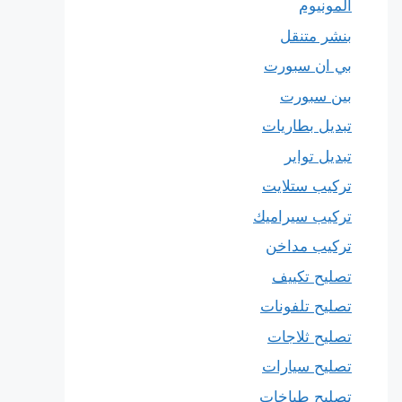
المونيوم
بنشر متنقل
بي ان سبورت
بين سبورت
تبديل بطاريات
تبديل تواير
تركيب ستلايت
تركيب سيراميك
تركيب مداخن
تصليح تكييف
تصليح تلفونات
تصليح ثلاجات
تصليح سيارات
تصليح طباخات