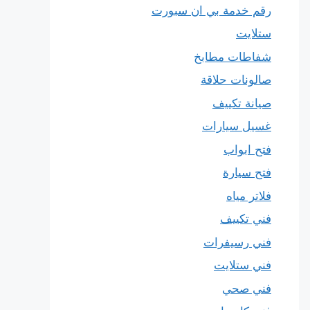
رقم خدمة بي ان سبورت
ستلايت
شفاطات مطابخ
صالونات حلاقة
صيانة تكييف
غسيل سيارات
فتح ابواب
فتح سيارة
فلاتر مياه
فني تكييف
فني رسيفرات
فني ستلايت
فني صحي