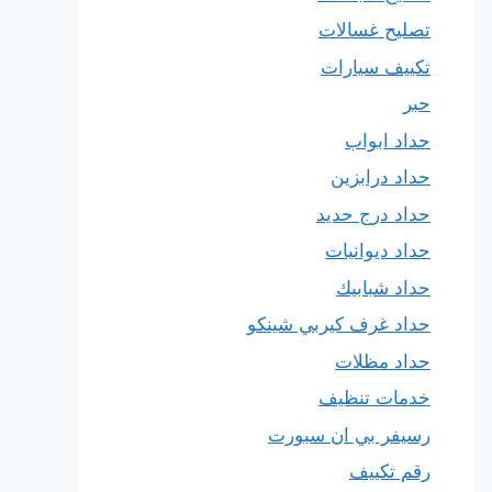
تصليح غسالات
تكييف سيارات
حبر
حداد ابواب
حداد درابزين
حداد درج حديد
حداد ديوانيات
حداد شبابيك
حداد غرف كيربي شينكو
حداد مظلات
خدمات تنظيف
رسيفر بي ان سبورت
رقم تكييف