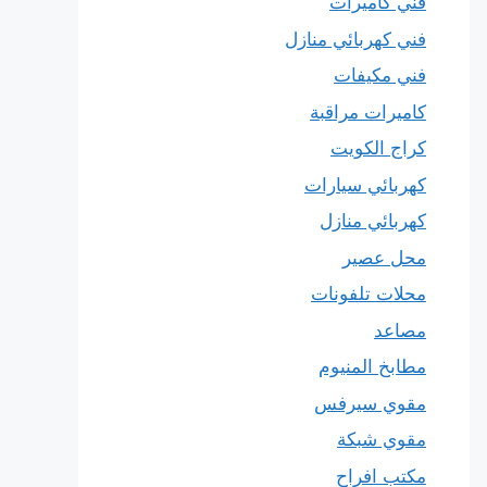
فني كاميرات
فني كهربائي منازل
فني مكيفات
كاميرات مراقبة
كراج الكويت
كهربائي سيارات
كهربائي منازل
محل عصير
محلات تلفونات
مصاعد
مطابخ المنيوم
مقوي سيرفس
مقوي شبكة
مكتب افراح