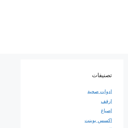
تصنيفات
ادوات صحية
ارفف
اصباغ
اكسس بوينت