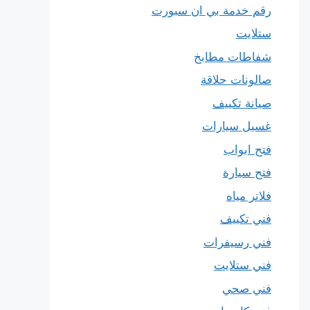
رقم خدمة بي ان سبورت
ستلايت
شفاطات مطابخ
صالونات حلاقة
صيانة تكييف
غسيل سيارات
فتح ابواب
فتح سيارة
فلاتر مياه
فني تكييف
فني رسيفرات
فني ستلايت
فني صحي