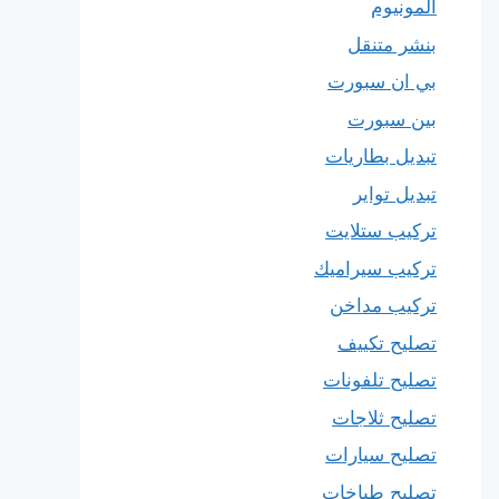
المونيوم
بنشر متنقل
بي ان سبورت
بين سبورت
تبديل بطاريات
تبديل تواير
تركيب ستلايت
تركيب سيراميك
تركيب مداخن
تصليح تكييف
تصليح تلفونات
تصليح ثلاجات
تصليح سيارات
تصليح طباخات