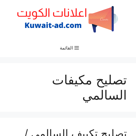
نتقل
لى
لمحتوى
القائمة
تصليح مكيفات
السالمي
تصليح تكييف السالمي /