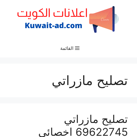
نتقل
لى
لمحتوى
القائمة
تصليح مازراتي
تصليح مازراتي
69622745 اخصائي