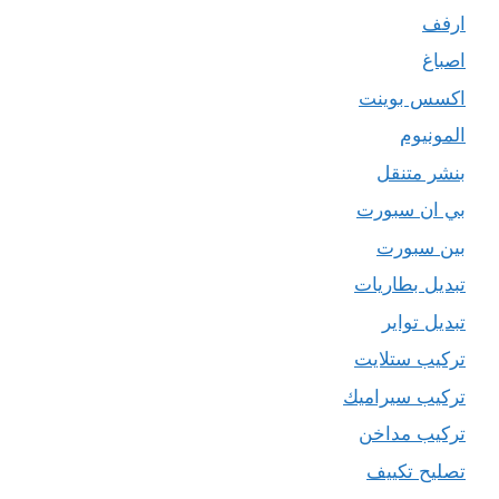
ارفف
اصباغ
اكسس بوينت
المونيوم
بنشر متنقل
بي ان سبورت
بين سبورت
تبديل بطاريات
تبديل تواير
تركيب ستلايت
تركيب سيراميك
تركيب مداخن
تصليح تكييف