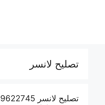
نتقل
لى
لمحتوى
تصليح لانسر