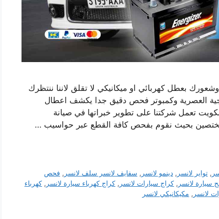
وشعورك بعطل كهربائي او ميكانيكي لا تقلق لاننا ننتظرك
وجية العصرية وكمبوتر فحص دقيق جدا يكشف اعطال
لكويت تعمل شركتنا على تطوير خبراتها في صيانة
ختصين بحيث نقوم بفحص كافة القطع عبر حواسيب …
سر
,
تواير لانسر
,
دينمو لانسر
,
سفايف لانسر سلف لانسر
,
فحص
ح سيارة لانسر
,
كراج سيارات لانسر
,
كراج كهرباء سيارة لانسر
,
كهرباء
ت لانسر
,
مكيكانيكي لانسر