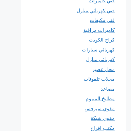
فني كاميرات
فني كهربائي منازل
فني مكيفات
كاميرات مراقبة
كراج الكويت
كهربائي سيارات
كهربائي منازل
محل عصير
محلات تلفونات
مصاعد
مطابخ المنيوم
مقوي سيرفس
مقوي شبكة
مكتب افراح