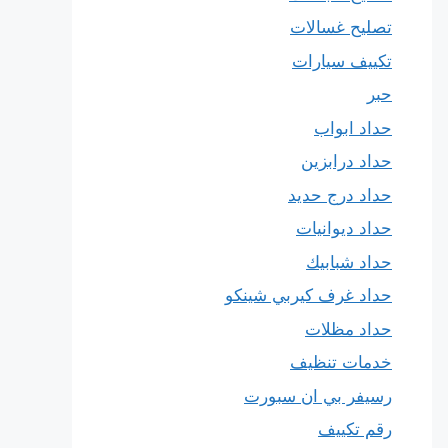
تصليح غسالات
تكييف سيارات
حبر
حداد ابواب
حداد درابزين
حداد درج حديد
حداد ديوانيات
حداد شبابيك
حداد غرف كيربي شينكو
حداد مظلات
خدمات تنظيف
رسيفر بي ان سبورت
رقم تكييف