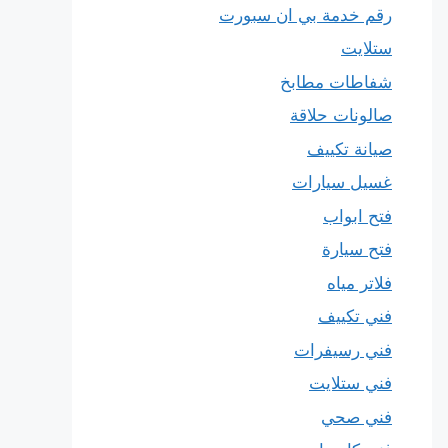
رقم خدمة بي ان سبورت
ستلايت
شفاطات مطابخ
صالونات حلاقة
صيانة تكييف
غسيل سيارات
فتح ابواب
فتح سيارة
فلاتر مياه
فني تكييف
فني رسيفرات
فني ستلايت
فني صحي