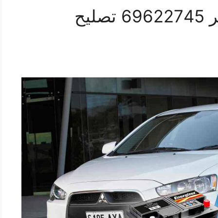
كراج كهرباء سيارة لانسر 69622745 تصليح