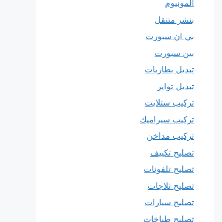
المونيوم
بنشر متنقل
بي ان سبورت
بين سبورت
تبديل بطاريات
تبديل تواير
تركيب ستلايت
تركيب سيراميك
تركيب مداخن
تصليح تكييف
تصليح تلفونات
تصليح ثلاجات
تصليح سيارات
تصليح طباخات