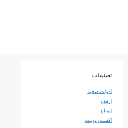
تصنيفات
ادوات صحية
ارفف
اصباغ
اكسس بوينت