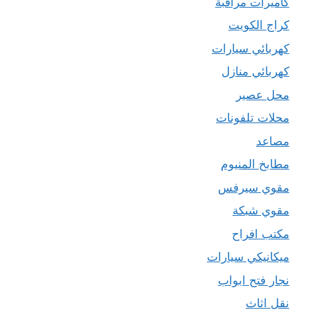
كاميرات مراقبة
كراج الكويت
كهربائي سيارات
كهربائي منازل
محل عصير
محلات تلفونات
مصاعد
مطابخ المنيوم
مقوي سيرفس
مقوي شبكة
مكتب افراح
ميكانيكي سيارات
نجار فتح ابواب
نقل اثاث