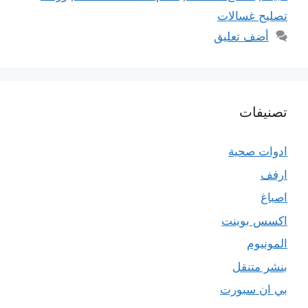
تصليح غسالات
أضف تعليق
تصنيفات
ادوات صحية
ارفف
اصباغ
اكسس بوينت
المونيوم
بنشر متنقل
بي ان سبورت