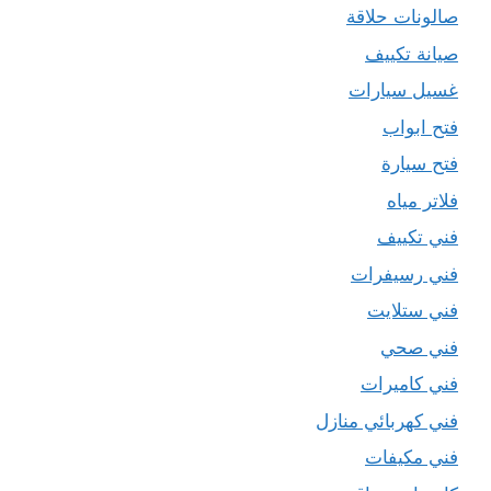
صالونات حلاقة
صيانة تكييف
غسيل سيارات
فتح ابواب
فتح سيارة
فلاتر مياه
فني تكييف
فني رسيفرات
فني ستلايت
فني صحي
فني كاميرات
فني كهربائي منازل
فني مكيفات