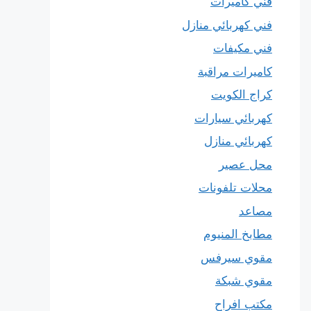
فني كاميرات
فني كهربائي منازل
فني مكيفات
كاميرات مراقبة
كراج الكويت
كهربائي سيارات
كهربائي منازل
محل عصير
محلات تلفونات
مصاعد
مطابخ المنيوم
مقوي سيرفس
مقوي شبكة
مكتب افراح