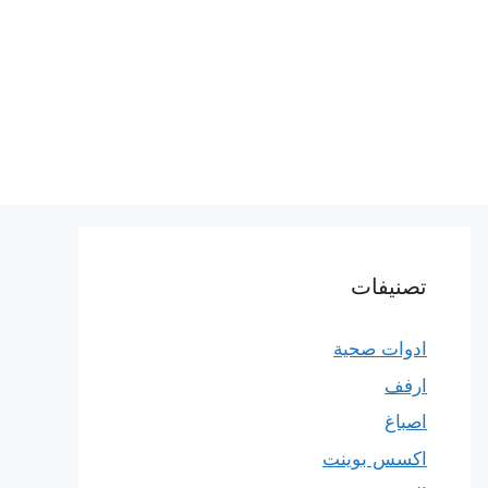
تصنيفات
ادوات صحية
ارفف
اصباغ
اكسس بوينت