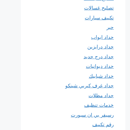
تصليح غسالات
تكييف سيارات
حبر
حداد ابواب
حداد درابزين
حداد درج حديد
حداد ديوانيات
حداد شبابيك
حداد غرف كيربي شينكو
حداد مظلات
خدمات تنظيف
رسيفر بي ان سبورت
رقم تكييف