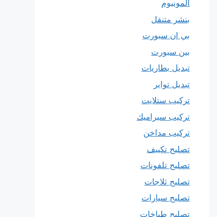
المونيوم
بنشر متنقل
بي ان سبورت
بين سبورت
تبديل بطاريات
تبديل تواير
تركيب ستلايت
تركيب سيراميك
تركيب مداخن
تصليح تكييف
تصليح تلفونات
تصليح ثلاجات
تصليح سيارات
تصليح طباخات