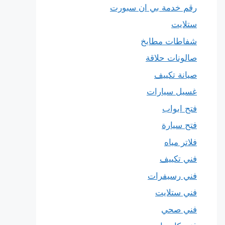
رقم خدمة بي ان سبورت
ستلايت
شفاطات مطابخ
صالونات حلاقة
صيانة تكييف
غسيل سيارات
فتح ابواب
فتح سيارة
فلاتر مياه
فني تكييف
فني رسيفرات
فني ستلايت
فني صحي