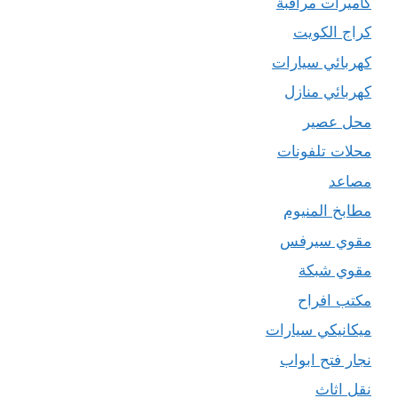
كاميرات مراقبة
كراج الكويت
كهربائي سيارات
كهربائي منازل
محل عصير
محلات تلفونات
مصاعد
مطابخ المنيوم
مقوي سيرفس
مقوي شبكة
مكتب افراح
ميكانيكي سيارات
نجار فتح ابواب
نقل اثاث