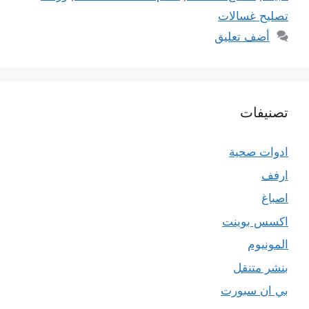
تصليح غسالات
أضف تعليق
تصنيفات
ادوات صحية
ارفف
اصباغ
اكسس بوينت
المونيوم
بنشر متنقل
بي ان سبورت