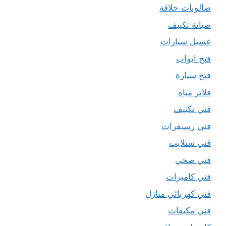
صالونات حلاقة
صيانة تكييف
غسيل سيارات
فتح ابواب
فتح سيارة
فلاتر مياه
فني تكييف
فني رسيفرات
فني ستلايت
فني صحي
فني كاميرات
فني كهربائي منازل
فني مكيفات