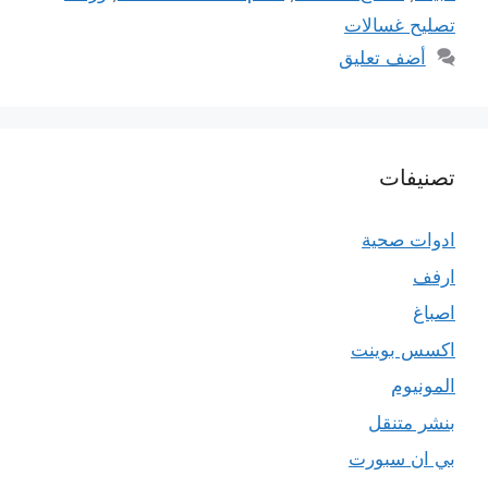
تصليح غسالات
أضف تعليق
تصنيفات
ادوات صحية
ارفف
اصباغ
اكسس بوينت
المونيوم
بنشر متنقل
بي ان سبورت