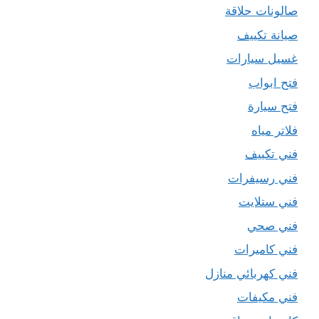
صالونات حلاقة
صيانة تكييف
غسيل سيارات
فتح ابواب
فتح سيارة
فلاتر مياه
فني تكييف
فني رسيفرات
فني ستلايت
فني صحي
فني كاميرات
فني كهربائي منازل
فني مكيفات