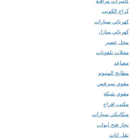
كاميرات مراقبة
كراج الكويت
كهربائي سيارات
كهربائي منازل
محل عصير
محلات تلفونات
مصاعد
مطابخ المنيوم
مقوي سيرفس
مقوي شبكة
مكتب افراح
ميكانيكي سيارات
نجار فتح ابواب
نقل اثاث