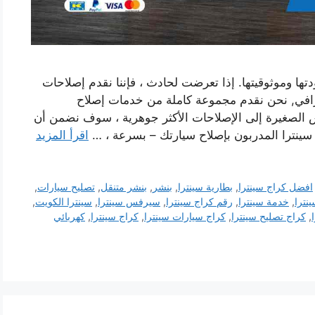
تها وموثوقيتها. إذا تعرضت لحادث ، فإننا نقدم إصلاحات
افي, نحن نقدم مجموعة كاملة من خدمات إصلاح
ش الصغيرة إلى الإصلاحات الأكثر جوهرية ، سوف نضمن أن
 سينترا المدربون بإصلاح سيارتك – بسرعة ، …
اقرأ المزيد
افضل كراج سينترا
,
بطارية سينترا
,
بنشر
,
بنشر متنقل
,
تصليح سيارات
,
نترا
,
خدمة سينترا
,
رقم كراج سينترا
,
سيرفس سينترا
,
سينترا الكويت
,
,
كراج تصليح سينترا
,
كراج سيارات سينترا
,
كراج سينترا
,
كهربائي