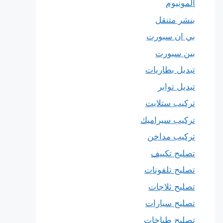
المونيوم
بنشر متنقل
بي ان سبورت
بين سبورت
تبديل بطاريات
تبديل تواير
تركيب ستلايت
تركيب سيراميك
تركيب مداخن
تصليح تكييف
تصليح تلفونات
تصليح ثلاجات
تصليح سيارات
تصليح طباخات