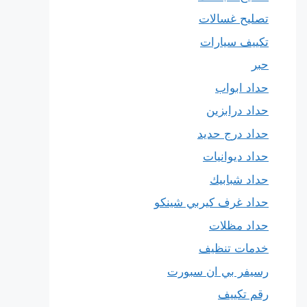
تصليح غسالات
تكييف سيارات
حبر
حداد ابواب
حداد درابزين
حداد درج حديد
حداد ديوانيات
حداد شبابيك
حداد غرف كيربي شينكو
حداد مظلات
خدمات تنظيف
رسيفر بي ان سبورت
رقم تكييف