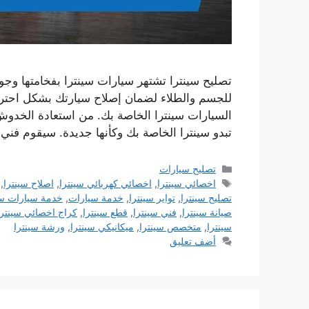
تصليح سينترا تشتهر سيارات سينترا بفخامتها وجود
للجسم والطلاء لضمان إصلاح سيارتك بشكل احتر
السيارات سينترا الخاصة بك. من استعادة الخدو
تبدو سينترا الخاصة بك وكأنها جديدة. سيقوم فني
التصنيفات
تصليح سيارات
الوسوم
اخصائي سينترا
,
اخصائي كهربائي سينترا
,
اصلاح سينترا
,
تصليح سينترا
,
تواير سينترا
,
خدمة سيارات
,
خدمة سيارات سي
صيانة سينترا
,
فني سينترا
,
قطع سينترا
,
كراج اخصائي سينترا
سينترا
,
متخصص سينترا
,
ميكانيكي سينترا
,
ورشة سينترا
أضف تعليق