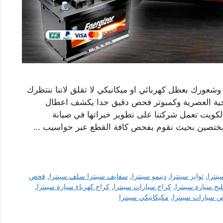
 وشعورك بعطل كهربائي او ميكانيكي لا تقلق لاننا ننتظرك
وجية العصرية وكمبوتر فحص دقيق جدا يكشف اعطال
الكويت تعمل شركتنا على تطوير خبراتها في صيانة
مختصين بحيث نقوم بفحص كافة القطع عبر حواسيب …
ينترا
,
تواير سينترا
,
دينمو سينترا
,
سفايف سينترا سلف سينترا
,
فحص
يح سيارة سينترا
,
كراج سيارات سينترا
,
كراج كهرباء سيارة سينترا
,
سيارات سينترا
,
مكيكانيكي سينترا