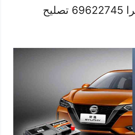
كراج كهرباء سيارة سينترا 69622745 تصليح