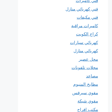
فني كاميرات
فني كهربائي منازل
فني مكيفات
كاميرات مراقبة
كراج الكويت
كهربائي سيارات
كهربائي منازل
محل عصير
محلات تلفونات
مصاعد
مطابخ المنيوم
مقوي سيرفس
مقوي شبكة
مكتب افراح