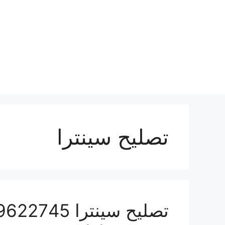
نتقل
لى
لمحتوى
تصليح سينترا