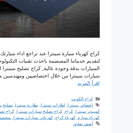
كراج كهرباء سيارة سينترا عند تراجع اداء سيارتك
لتقديم خدماتنا المصصمة باحدث تقنيات التكنول
السيارات بدقة وجودة عالية, كراج تصليح سينترا 
سيارات سينترا من خلال اختصاصيين ومهندسين 
اقرأ المزيد
التصنيفات
كراج الكويت
الوسوم
اخصائي سينترا
,
اطارات سينترا
,
بطارية سينترا
,
تصليح س
كمبيوتر سينترا
,
كراج
,
كراج تصليح سيارات سينترا
,
كراج تصل
كهرباء سيارة
,
كهرباء كراج
,
كهربائي سيارات سينترا
,
متخصص 
أضف تعليق