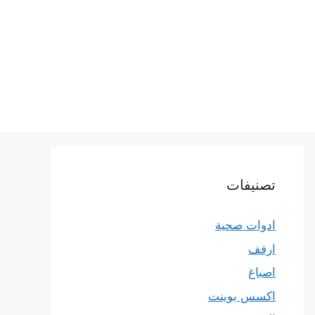
تصنيفات
ادوات صحية
ارفف
اصباغ
اكسس بوينت