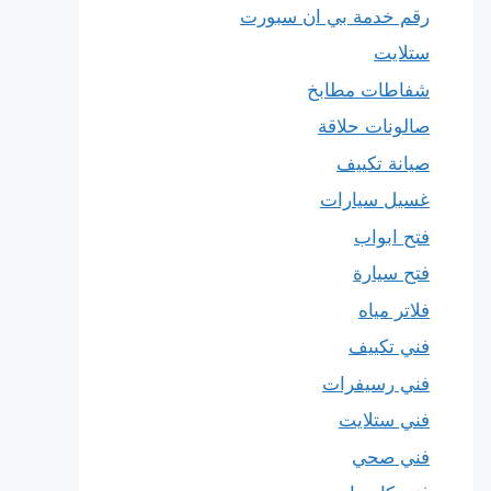
رقم خدمة بي ان سبورت
ستلايت
شفاطات مطابخ
صالونات حلاقة
صيانة تكييف
غسيل سيارات
فتح ابواب
فتح سيارة
فلاتر مياه
فني تكييف
فني رسيفرات
فني ستلايت
فني صحي