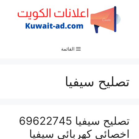
نتقل
لى
لمحتوى
القائمة
تصليح سيفيا
تصليح سيفيا 69622745
اخصائي كهربائي سيفيا