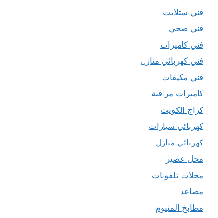
فني ستلايت
فني صحي
فني كاميرات
فني كهربائي منازل
فني مكيفات
كاميرات مراقبة
كراج الكويت
كهربائي سيارات
كهربائي منازل
محل عصير
محلات تلفونات
مصاعد
مطابخ المنيوم