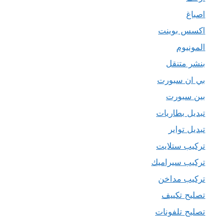
اصباغ
اكسس بوينت
المونيوم
بنشر متنقل
بي ان سبورت
بين سبورت
تبديل بطاريات
تبديل تواير
تركيب ستلايت
تركيب سيراميك
تركيب مداخن
تصليح تكييف
تصليح تلفونات