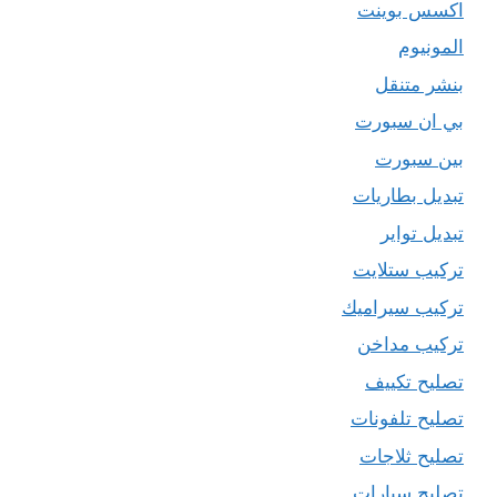
اكسس بوينت
المونيوم
بنشر متنقل
بي ان سبورت
بين سبورت
تبديل بطاريات
تبديل تواير
تركيب ستلايت
تركيب سيراميك
تركيب مداخن
تصليح تكييف
تصليح تلفونات
تصليح ثلاجات
تصليح سيارات