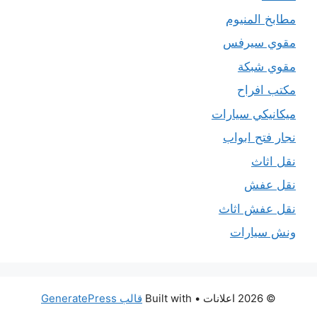
مطابخ المنيوم
مقوي سيرفس
مقوي شبكة
مكتب افراح
ميكانيكي سيارات
نجار فتح ابواب
نقل اثاث
نقل عفش
نقل عفش اثاث
ونش سيارات
© 2026 اعلانات
• Built with
قالب GeneratePress