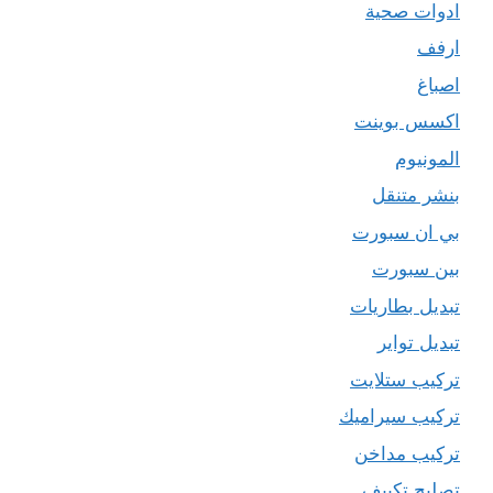
ادوات صحية
ارفف
اصباغ
اكسس بوينت
المونيوم
بنشر متنقل
بي ان سبورت
بين سبورت
تبديل بطاريات
تبديل تواير
تركيب ستلايت
تركيب سيراميك
تركيب مداخن
تصليح تكييف