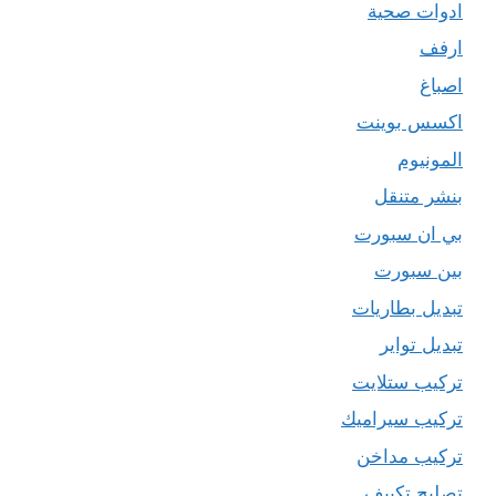
ادوات صحية
ارفف
اصباغ
اكسس بوينت
المونيوم
بنشر متنقل
بي ان سبورت
بين سبورت
تبديل بطاريات
تبديل تواير
تركيب ستلايت
تركيب سيراميك
تركيب مداخن
تصليح تكييف