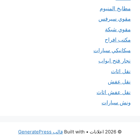
مطابخ المنيوم
مقوي سيرفس
مقوي شبكة
مكتب افراح
ميكانيكي سيارات
نجار فتح ابواب
نقل اثاث
نقل عفش
نقل عفش اثاث
ونش سيارات
© 2026 اعلانات
• Built with
قالب GeneratePress