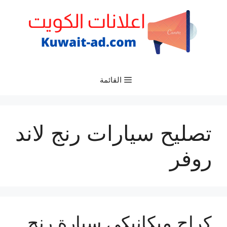
نتقل
لى
لمحتوى
القائمة
تصليح سيارات رنج لاند
روفر
كراج ميكانيكي سيارة رنج