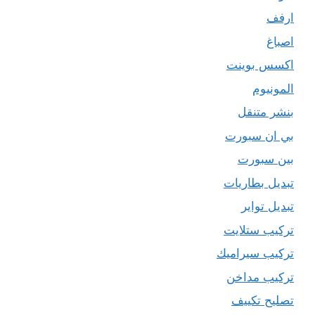
ارفف
اصباغ
اكسس بوينت
المونيوم
بنشر متنقل
بي ان سبورت
بين سبورت
تبديل بطاريات
تبديل تواير
تركيب ستلايت
تركيب سيراميك
تركيب مداخن
تصليح تكييف