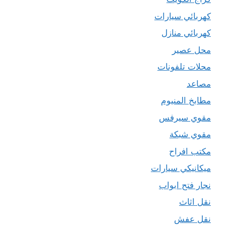
كهربائي سيارات
كهربائي منازل
محل عصير
محلات تلفونات
مصاعد
مطابخ المنيوم
مقوي سيرفس
مقوي شبكة
مكتب افراح
ميكانيكي سيارات
نجار فتح ابواب
نقل اثاث
نقل عفش