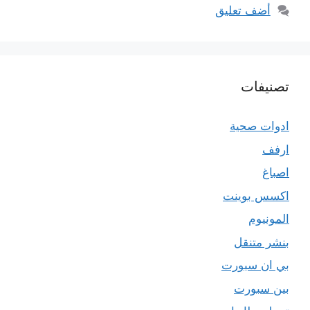
أضف تعليق
تصنيفات
ادوات صحية
ارفف
اصباغ
اكسس بوينت
المونيوم
بنشر متنقل
بي ان سبورت
بين سبورت