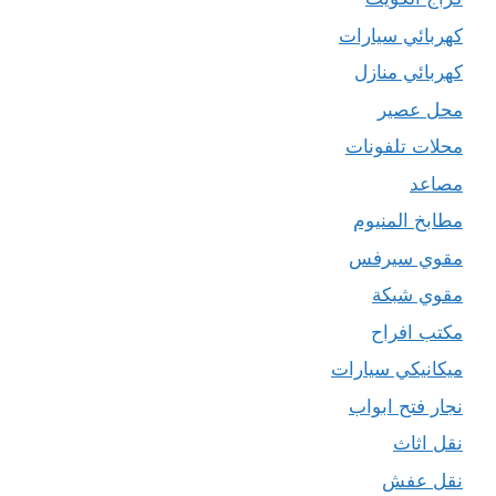
كهربائي سيارات
كهربائي منازل
محل عصير
محلات تلفونات
مصاعد
مطابخ المنيوم
مقوي سيرفس
مقوي شبكة
مكتب افراح
ميكانيكي سيارات
نجار فتح ابواب
نقل اثاث
نقل عفش