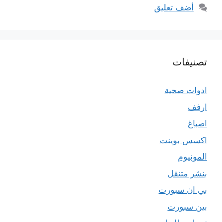
أضف تعليق
تصنيفات
ادوات صحية
ارفف
اصباغ
اكسس بوينت
المونيوم
بنشر متنقل
بي ان سبورت
بين سبورت