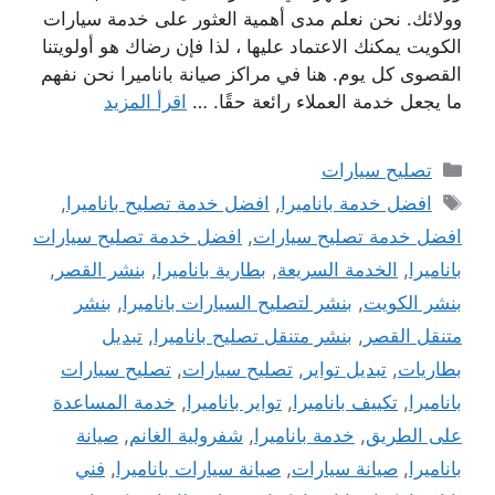
وولائك. نحن نعلم مدى أهمية العثور على خدمة سيارات
الكويت يمكنك الاعتماد عليها ، لذا فإن رضاك ​​هو أولويتنا
القصوى كل يوم. هنا في مراكز صيانة باناميرا نحن نفهم
ما يجعل خدمة العملاء رائعة حقًا. …
اقرأ المزيد
التصنيفات
تصليح سيارات
الوسوم
افضل خدمة باناميرا
,
افضل خدمة تصليح باناميرا
,
افضل خدمة تصليح سيارات
,
افضل خدمة تصليح سيارات
باناميرا
,
الخدمة السريعة
,
بطارية باناميرا
,
بنشر القصر
,
بنشر الكويت
,
بنشر لتصليح السيارات باناميرا
,
بنشر
متنقل القصر
,
بنشر متنقل تصليح باناميرا
,
تبديل
بطاريات
,
تبديل تواير
,
تصليح سيارات
,
تصليح سيارات
باناميرا
,
تكييف باناميرا
,
تواير باناميرا
,
خدمة المساعدة
على الطريق
,
خدمة باناميرا
,
شفرولية الغانم
,
صيانة
باناميرا
,
صيانة سيارات
,
صيانة سيارات باناميرا
,
فني