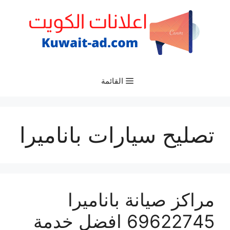
نتقل
لى
لمحتوى
القائمة
تصليح سيارات باناميرا
مراكز صيانة باناميرا
69622745 افضل خدمة