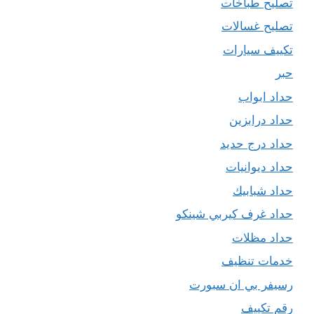
تصليح طباخات
تصليح غسالات
تكييف سيارات
حبر
حداد ابواب
حداد درابزين
حداد درج حديد
حداد ديوانيات
حداد شبابيك
حداد غرف كيربي شينكو
حداد مظلات
خدمات تنظيف
رسيفر بي ان سبورت
رقم تكييف