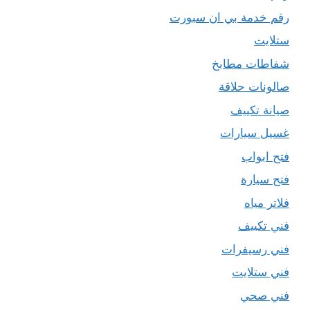
رقم خدمة بي ان سبورت
ستلايت
شفاطات مطابخ
صالونات حلاقة
صيانة تكييف
غسيل سيارات
فتح ابواب
فتح سيارة
فلاتر مياه
فني تكييف
فني رسيفرات
فني ستلايت
فني صحي