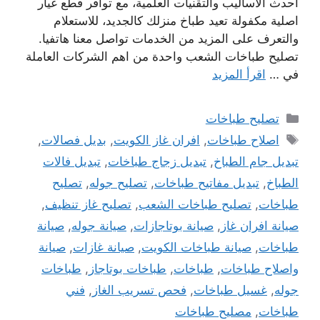
احدث الاساليب والتقنيات العلمية، مع توافر قطع غيار
اصلية مكفولة تعيد طباخ منزلك كالجديد، للاستعلام
والتعرف على المزيد من الخدمات تواصل معنا هاتفيا.
تصليح طباخات الشعب واحدة من اهم الشركات العاملة
في …
اقرأ المزيد
التصنيفات
تصليح طباخات
الوسوم
اصلاح طباخات
,
افران غاز الكويت
,
بديل فصالات
,
تبديل جام الطباخ
,
تبديل زجاج طباخات
,
تبديل فالات
الطباخ
,
تبديل مفاتيح طباخات
,
تصليح جوله
,
تصليح
طباخات
,
تصليح طباخات الشعب
,
تصليح غاز تنظيف
,
صيانة افران غاز
,
صيانة بوتاجازات
,
صيانة جوله
,
صيانة
طباخات
,
صيانة طباخات الكويت
,
صيانة غازات
,
صيانة
واصلاح طباخات
,
طباخات
,
طباخات بوتاجاز
,
طباخات
جوله
,
غسيل طباخات
,
فحص تسريب الغاز
,
فني
طباخات
,
مصليح طباخات