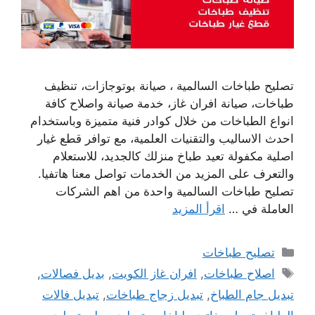
تصليح طباخات السالمية ، صيانة بوتوجازات، تنظيف
طباخات، صيانة افران غاز، خدمة صيانة واصلاح كافة
انواع الطباخات من خلال كوادر فنية متميزة وباستخدام
احدث الاساليب والتقنيات العلمية، مع توافر قطع غيار
اصلية مكفولة تعيد طباخ منزلك كالجديد، للاستعلام
والتعرف على المزيد من الخدمات تواصل معنا هاتفيا.
تصليح طباخات السالمية واحدة من اهم الشركات
العاملة في …
اقرأ المزيد
التصنيفات
تصليح طباخات
الوسوم
اصلاح طباخات
,
افران غاز الكويت
,
بديل فصالات
,
تبديل جام الطباخ
,
تبديل زجاج طباخات
,
تبديل فالات