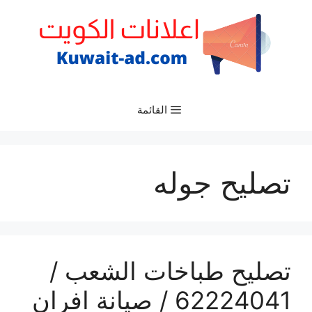
نتقل
لى
لمحتوى
القائمة
تصليح جوله
تصليح طباخات الشعب /
62224041 / صيانة افران