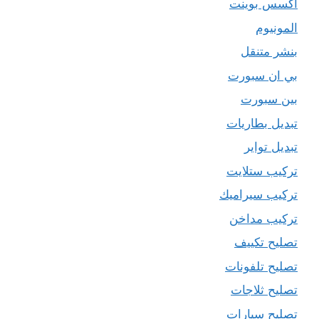
اكسس بوينت
المونيوم
بنشر متنقل
بي ان سبورت
بين سبورت
تبديل بطاريات
تبديل تواير
تركيب ستلايت
تركيب سيراميك
تركيب مداخن
تصليح تكييف
تصليح تلفونات
تصليح ثلاجات
تصليح سيارات