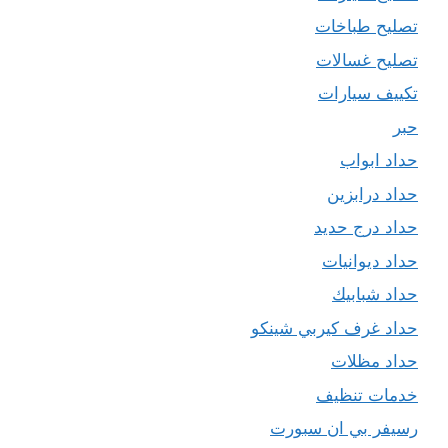
تصليح طباخات
تصليح غسالات
تكييف سيارات
حبر
حداد ابواب
حداد درابزين
حداد درج حديد
حداد ديوانيات
حداد شبابيك
حداد غرف كيربي شينكو
حداد مظلات
خدمات تنظيف
رسيفر بي ان سبورت