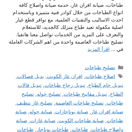
طباخات، صيانة افران غاز، خدمة صيانة واصلاح كافة
انواع الطباخات من خلال كوادر فنية متميزة وباستخدام
احدث الاساليب والتقنيات العلمية، مع توافر قطع غيار
اصلية مكفولة تعيد طباخ منزلك كالجديد، للاستعلام
والتعرف على المزيد من الخدمات تواصل معنا هاتفيا.
تصليح طباخات العاصمة واحدة من اهم الشركات العاملة
في …
اقرأ المزيد
التصنيفات
تصليح طباخات
الوسوم
اصلاح طباخات
,
افران غاز الكويت
,
بديل فصالات
,
تبديل جام الطباخ
,
تبديل زجاج طباخات
,
تبديل فالات
الطباخ
,
تبديل مفاتيح طباخات
,
تصليح جوله
,
تصليح
طباخات
,
تصليح طباخات العاصمة
,
تصليح غاز تنظيف
,
صيانة افران غاز
,
صيانة بوتاجازات
,
صيانة جوله
,
صيانة
طباخات
,
صيانة طباخات الكويت
,
صيانة غازات
,
صيانة
واصلاح طباخات
,
طباخات
,
طباخات بوتاجاز
,
طباخات