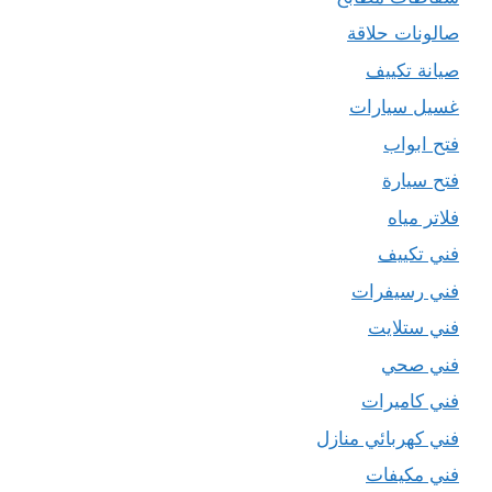
صالونات حلاقة
صيانة تكييف
غسيل سيارات
فتح ابواب
فتح سيارة
فلاتر مياه
فني تكييف
فني رسيفرات
فني ستلايت
فني صحي
فني كاميرات
فني كهربائي منازل
فني مكيفات