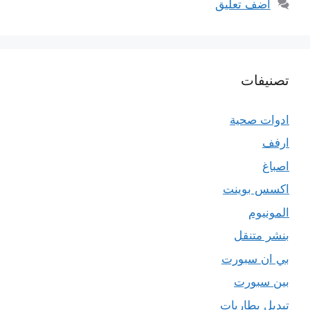
أضف تعليق
تصنيفات
ادوات صحية
ارفف
اصباغ
اكسس بوينت
المونيوم
بنشر متنقل
بي ان سبورت
بين سبورت
تبديل بطاريات