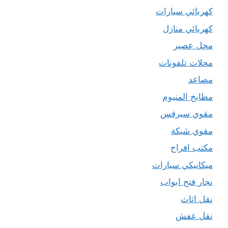
كهربائي سيارات
كهربائي منازل
محل عصير
محلات تلفونات
مصاعد
مطابخ المنيوم
مقوي سيرفس
مقوي شبكة
مكتب افراح
ميكانيكي سيارات
نجار فتح ابواب
نقل اثاث
نقل عفش