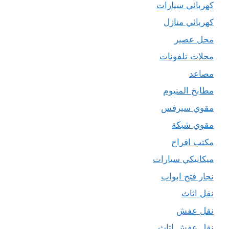
كهربائي سيارات
كهربائي منازل
محل عصير
محلات تلفونات
مصاعد
مطابخ المنيوم
مقوي سيرفس
مقوي شبكة
مكتب افراح
ميكانيكي سيارات
نجار فتح ابواب
نقل اثاث
نقل عفش
نقل عفش اثاث