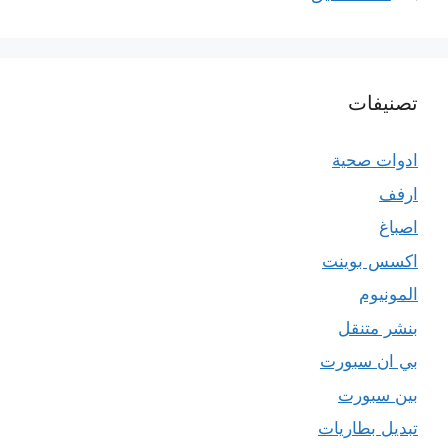
تصنيفات
ادوات صحية
ارفف
اصباغ
اكسس بوينت
المونيوم
بنشر متنقل
بي ان سبورت
بين سبورت
تبديل بطاريات