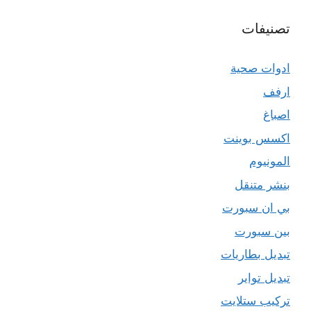
تصنيفات
ادوات صحية
ارفف
اصباغ
اكسس بوينت
المونيوم
بنشر متنقل
بي ان سبورت
بين سبورت
تبديل بطاريات
تبديل تواير
تركيب ستلايت