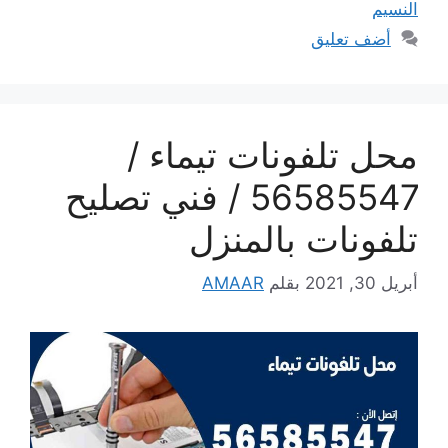
النسيم
أضف تعليق
محل تلفونات تيماء /
56585547 / فني تصليح
تلفونات بالمنزل
أبريل 30, 2021
بقلم
AMAAR