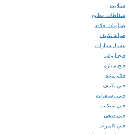
ستلايت
شفاطات مطابخ
صالونات حلاقة
صيانة تكييف
غسيل سيارات
فتح ابواب
فتح سيارة
فلاتر مياه
فني تكييف
فني رسيفرات
فني ستلايت
فني صحي
فني كاميرات