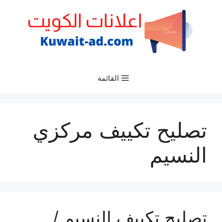
نتقل
لى
لمحتوى
القائمة
تصليح تكييف مركزي
النسيم
تصليح تكييف النسيم /