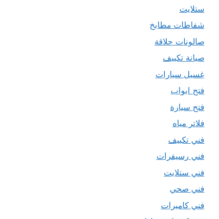
ستلايت
شفاطات مطابخ
صالونات حلاقة
صيانة تكييف
غسيل سيارات
فتح ابواب
فتح سيارة
فلاتر مياه
فني تكييف
فني رسيفرات
فني ستلايت
فني صحي
فني كاميرات