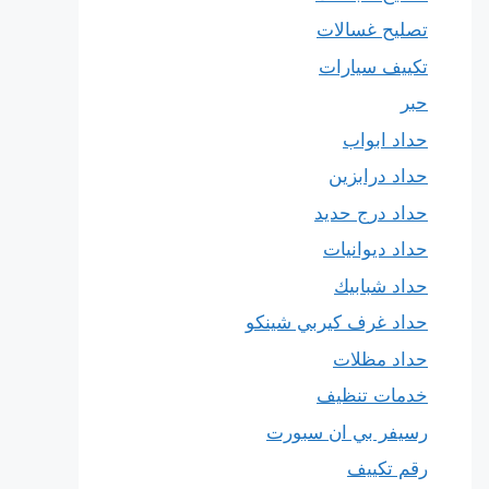
تصليح غسالات
تكييف سيارات
حبر
حداد ابواب
حداد درابزين
حداد درج حديد
حداد ديوانيات
حداد شبابيك
حداد غرف كيربي شينكو
حداد مظلات
خدمات تنظيف
رسيفر بي ان سبورت
رقم تكييف