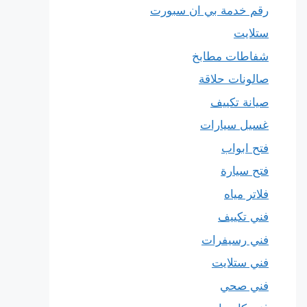
رقم خدمة بي ان سبورت
ستلايت
شفاطات مطابخ
صالونات حلاقة
صيانة تكييف
غسيل سيارات
فتح ابواب
فتح سيارة
فلاتر مياه
فني تكييف
فني رسيفرات
فني ستلايت
فني صحي