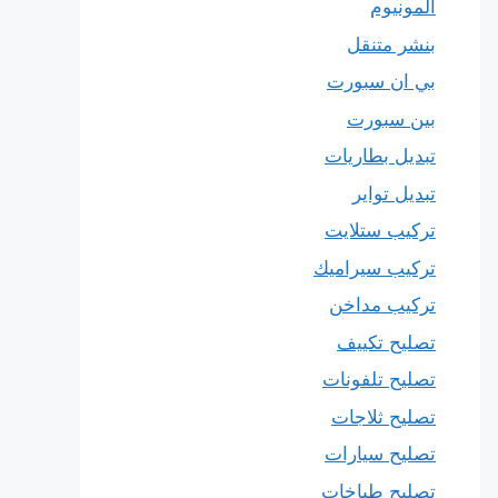
المونيوم
بنشر متنقل
بي ان سبورت
بين سبورت
تبديل بطاريات
تبديل تواير
تركيب ستلايت
تركيب سيراميك
تركيب مداخن
تصليح تكييف
تصليح تلفونات
تصليح ثلاجات
تصليح سيارات
تصليح طباخات