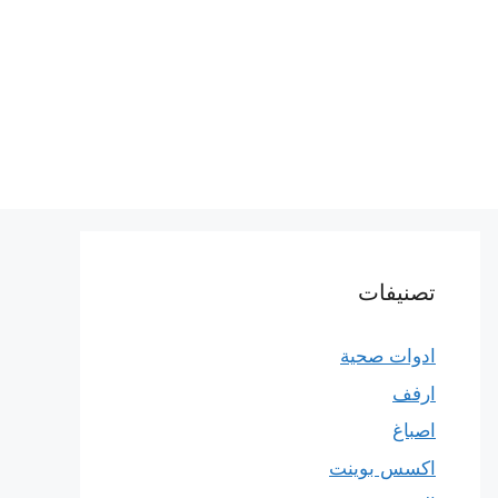
تصنيفات
ادوات صحية
ارفف
اصباغ
اكسس بوينت