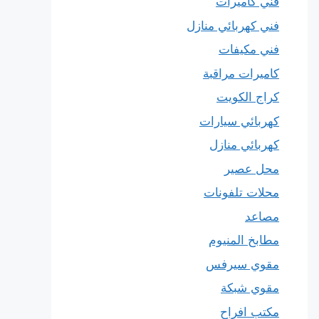
فني كاميرات
فني كهربائي منازل
فني مكيفات
كاميرات مراقبة
كراج الكويت
كهربائي سيارات
كهربائي منازل
محل عصير
محلات تلفونات
مصاعد
مطابخ المنيوم
مقوي سيرفس
مقوي شبكة
مكتب افراح